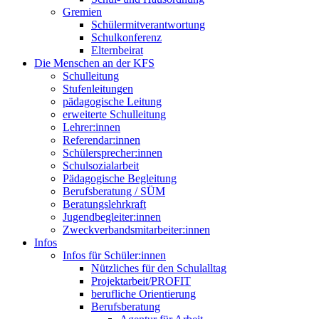
Gremien
Schülermitverantwortung
Schulkonferenz
Elternbeirat
Die Menschen an der KFS
Schulleitung
Stufenleitungen
pädagogische Leitung
erweiterte Schulleitung
Lehrer:innen
Referendar:innen
Schülersprecher:innen
Schulsozialarbeit
Pädagogische Begleitung
Berufsberatung / SÜM
Beratungslehrkraft
Jugendbegleiter:innen
Zweckverbandsmitarbeiter:innen
Infos
Infos für Schüler:innen
Nützliches für den Schulalltag
Projektarbeit/PROFIT
berufliche Orientierung
Berufsberatung