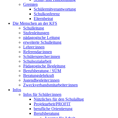
Gremien
Schülermitverantwortung
Schulkonferenz
Elternbeirat
Die Menschen an der KFS
Schulleitung
Stufenleitungen
pädagogische Leitung
erweiterte Schulleitung
Lehrer:innen
Referendar:innen
Schülersprecher:innen
Schulsozialarbeit
Pädagogische Begleitung
Berufsberatung / SÜM
Beratungslehrkraft
Jugendbegleiter:innen
Zweckverbandsmitarbeiter:innen
Infos
Infos für Schüler:innen
Nützliches für den Schulalltag
Projektarbeit/PROFIT
berufliche Orientierung
Berufsberatung