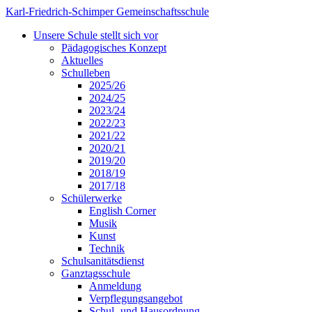
Karl-Friedrich-Schimper Gemeinschaftsschule
Unsere Schule stellt sich vor
Pädagogisches Konzept
Aktuelles
Schulleben
2025/26
2024/25
2023/24
2022/23
2021/22
2020/21
2019/20
2018/19
2017/18
Schülerwerke
English Corner
Musik
Kunst
Technik
Schulsanitätsdienst
Ganztagsschule
Anmeldung
Verpflegungsangebot
Schul- und Hausordnung