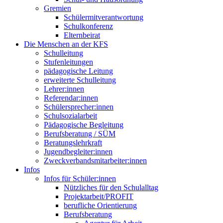
Gremien
Schülermitverantwortung
Schulkonferenz
Elternbeirat
Die Menschen an der KFS
Schulleitung
Stufenleitungen
pädagogische Leitung
erweiterte Schulleitung
Lehrer:innen
Referendar:innen
Schülersprecher:innen
Schulsozialarbeit
Pädagogische Begleitung
Berufsberatung / SÜM
Beratungslehrkraft
Jugendbegleiter:innen
Zweckverbandsmitarbeiter:innen
Infos
Infos für Schüler:innen
Nützliches für den Schulalltag
Projektarbeit/PROFIT
berufliche Orientierung
Berufsberatung