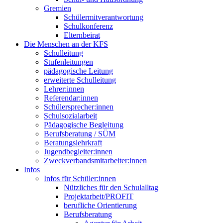
Gremien
Schülermitverantwortung
Schulkonferenz
Elternbeirat
Die Menschen an der KFS
Schulleitung
Stufenleitungen
pädagogische Leitung
erweiterte Schulleitung
Lehrer:innen
Referendar:innen
Schülersprecher:innen
Schulsozialarbeit
Pädagogische Begleitung
Berufsberatung / SÜM
Beratungslehrkraft
Jugendbegleiter:innen
Zweckverbandsmitarbeiter:innen
Infos
Infos für Schüler:innen
Nützliches für den Schulalltag
Projektarbeit/PROFIT
berufliche Orientierung
Berufsberatung