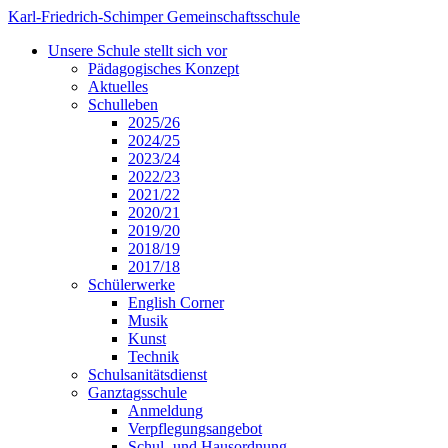
Karl-Friedrich-Schimper Gemeinschaftsschule
Unsere Schule stellt sich vor
Pädagogisches Konzept
Aktuelles
Schulleben
2025/26
2024/25
2023/24
2022/23
2021/22
2020/21
2019/20
2018/19
2017/18
Schülerwerke
English Corner
Musik
Kunst
Technik
Schulsanitätsdienst
Ganztagsschule
Anmeldung
Verpflegungsangebot
Schul- und Hausordnung