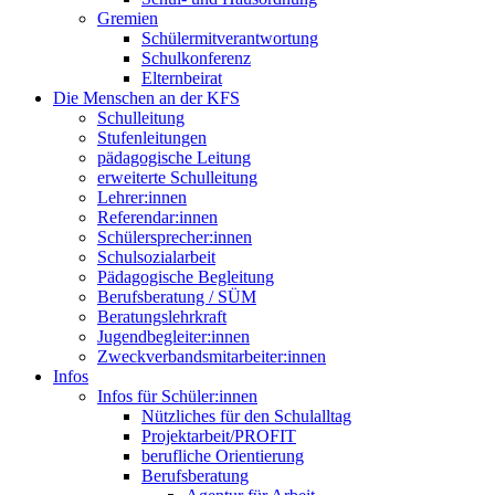
Gremien
Schülermitverantwortung
Schulkonferenz
Elternbeirat
Die Menschen an der KFS
Schulleitung
Stufenleitungen
pädagogische Leitung
erweiterte Schulleitung
Lehrer:innen
Referendar:innen
Schülersprecher:innen
Schulsozialarbeit
Pädagogische Begleitung
Berufsberatung / SÜM
Beratungslehrkraft
Jugendbegleiter:innen
Zweckverbandsmitarbeiter:innen
Infos
Infos für Schüler:innen
Nützliches für den Schulalltag
Projektarbeit/PROFIT
berufliche Orientierung
Berufsberatung