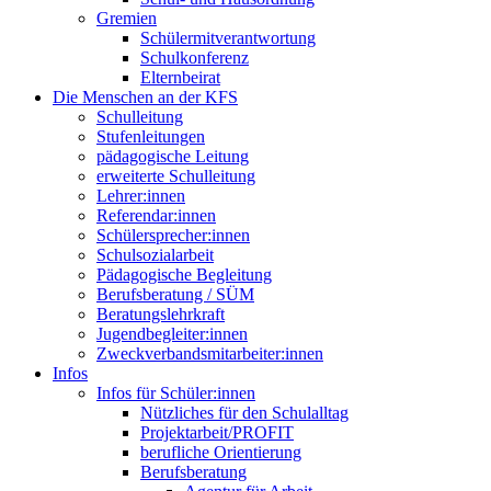
Gremien
Schülermitverantwortung
Schulkonferenz
Elternbeirat
Die Menschen an der KFS
Schulleitung
Stufenleitungen
pädagogische Leitung
erweiterte Schulleitung
Lehrer:innen
Referendar:innen
Schülersprecher:innen
Schulsozialarbeit
Pädagogische Begleitung
Berufsberatung / SÜM
Beratungslehrkraft
Jugendbegleiter:innen
Zweckverbandsmitarbeiter:innen
Infos
Infos für Schüler:innen
Nützliches für den Schulalltag
Projektarbeit/PROFIT
berufliche Orientierung
Berufsberatung