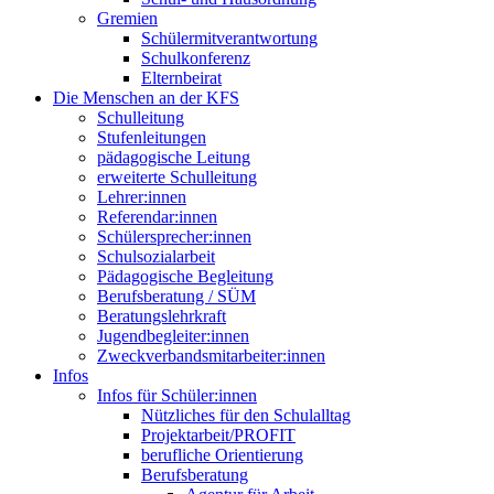
Gremien
Schülermitverantwortung
Schulkonferenz
Elternbeirat
Die Menschen an der KFS
Schulleitung
Stufenleitungen
pädagogische Leitung
erweiterte Schulleitung
Lehrer:innen
Referendar:innen
Schülersprecher:innen
Schulsozialarbeit
Pädagogische Begleitung
Berufsberatung / SÜM
Beratungslehrkraft
Jugendbegleiter:innen
Zweckverbandsmitarbeiter:innen
Infos
Infos für Schüler:innen
Nützliches für den Schulalltag
Projektarbeit/PROFIT
berufliche Orientierung
Berufsberatung