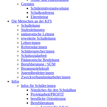
Gremien
Schülermitverantwortung
Schulkonferenz
Elternbeirat
Die Menschen an der KFS
Schulleitung
Stufenleitungen
pädagogische Leitung
erweiterte Schulleitung
Lehrer:innen
Referendar:innen
Schülersprecher:innen
Schulsozialarbeit
Pädagogische Begleitung
Berufsberatung / SÜM
Beratungslehrkraft
Jugendbegleiter:innen
Zweckverbandsmitarbeiter:innen
Infos
Infos für Schüler:innen
Nützliches für den Schulalltag
Projektarbeit/PROFIT
berufliche Orientierung
Berufsberatung