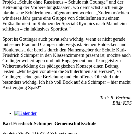
Projekt „Schule ohne Rassismus – Schule mit Courage“ und der
Betreuung der Vorbereitungsklassen, wo demnächst auch einige
ukrainische SchülerInnen aufgenommen werden. „Zudem möchten
wir dieses Jahr gerne eine Gruppe von SchülerInnen zu einem
Fußballturniert im Rahmen der Special Olympics nach Mannheim
schicken – ein inklusives Sportfest.“
Sport ist Gottinger auch privat sehr wichtig, wenn er nicht gerade
mit seiner Frau und Camper unterwegs ist. Seinen Entdecker- und
Pioniergeist, der bereits durch den Namensgeber der Schule Karl-
Friedrich-Schimper in den Klassenzimmern präsent ist, möchte auch
Gottinger weitertragen und mit Engagement und Teamgeist zur
Weiterentwicklung des pädagogischen Konzept einen Beitrag
leisten. „Mir liegen vor allem die SchülerInnen am Herzen“, so
Gottinger, „eine gute Beziehung und ein offenes Ohr sind mir
besonders wichtig. Ich hab voll Bock auf die Schimper – hier macht
Anstrengung Spaß!“
Text: R. Bertram
Bild: KFS
Karl-Friedrich-Schimper Gemeinschaftsschule
Spoleto-Straße 4 | 68723 Schwetzingen