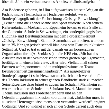
über die Jahre ein vertrauensvolles Arbeitsverhältnis aufgebaut.“
Am Bodensee geboren, in Ulm aufgewachsen hat sein Weg an die
Pädagogische Hochschule in Heidelberg geführt, wo er
Sonderpädagogik mit der Fachrichtung „Geistige Entwicklung“,
„Lernen“ und die Fächer Mathe und Sport studierte. Nach seinem
Referendariat in Mosbach und Eppelheim bekam er eine Stelle an
der Comenius Schule in Schwetzingen, ein sonderpädagogisches
Bildungs- und Beratungszentrum mit dem Förderschwerpunt
„Geistige Entwicklung“. Statt im Stammhaus zu arbeiten, war dem
heute 35-Jährigen jedoch schnell klar, dass sein Platz im inklusiven
Setting ist. Und so trat er mit der damals ersten kooperativen
Organisationsform (Außenklasse) in die KFS ein. „Mir hat das
Arbeiten hier in der Schimper schon immer großen Spaß gemacht“,
bestätigt er in einem Interview. „Hier wird Vielfalt in all seinen
Facetten wahrgenommen und in multiprofessionellen Teams
lösungsorientiert zusammengearbeitet.“ Als ausgebildeter
Sonderpädagoge ist sein Herzenswunsch, sich auch weiterhin für
das Thema Inklusion in seiner ganzen Bandbreite stark zu machen.
Seine Expertise dazu bringt er zudem im Schulamt Mannheim ein,
wo er auch andere Schulen im Schulamtsbezirk Mannheim zum
Thema Inklusion und Förderbedarf berät und an den
Orientierungsrahmen Inklusion koordiniert hat. „Inklusion muss in
all seinen Herterogenitätsdimensionen verstanden werden“, ergänzt
Gottinger. Und so widmet er sich an der Schule derzeit auch dem